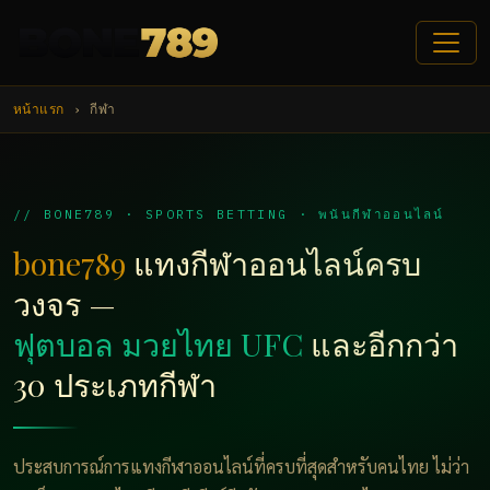
หน้าแรก
กีฬา
// BONE789 · SPORTS BETTING · พนันกีฬาออนไลน์
bone789
แทงกีฬาออนไลน์ครบ
วงจร —
ฟุตบอล มวยไทย UFC
และอีกกว่า
30 ประเภทกีฬา
ประสบการณ์การแทงกีฬาออนไลน์ที่ครบที่สุดสำหรับคนไทย ไม่ว่า