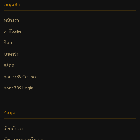
เมนูหลัก
หน้าแรก
คาสิโนสด
กีฬา
บาคาร่า
สล็อต
bone789 Casino
bone789 Login
ข้อมูล
เกี่ยวกับเรา
ข้อกำหนดและเงื่อนไข