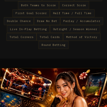
Both Teams to Score
Correct Score
First Goal Scorer
Half Time / Full Time
Double Chance
Draw No Bet
Parlay / Accumulator
Live In-Play Betting
Outright / Season Winner
Total Corners
Total Cards
Method of Victory
Round Betting