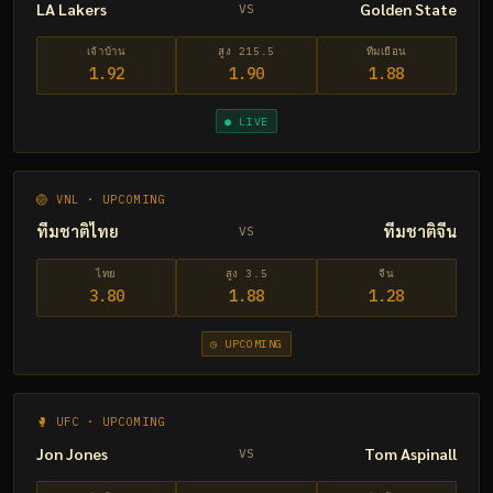
LA Lakers
Golden State
VS
เจ้าบ้าน
สูง 215.5
ทีมเยือน
1.92
1.90
1.88
● LIVE
🏐 VNL · UPCOMING
ทีมชาติไทย
ทีมชาติจีน
VS
ไทย
สูง 3.5
จีน
3.80
1.88
1.28
◷ UPCOMING
🥊 UFC · UPCOMING
Jon Jones
Tom Aspinall
VS