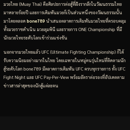
มวยไทย (Muay Thai) คือศิลปะการต่อสู้ที่ฝังรากลึกในวัฒนธรรมไทย
มาหลายร้อยปี และการเดิมพันมวยก็เป็นส่วนหนึ่งของวัฒนธรรมนั้น
มาโดยตลอด
bone789
นำเสนอตลาดการเดิมพันมวยไทยที่ครอบคลุม
ทั้งมวยราชดำเนิน มวยลุมพินี และรายการ ONE Championship ที่มี
นักมวยไทยระดับโลกเข้าร่วมแข่งขัน
นอกจากมวยไทยแล้ว UFC (Ultimate Fighting Championship) ก็ได้
รับความนิยมอย่างมากในไทย โดยเฉพาะในหมู่คนรุ่นใหม่ที่ติดตามนัก
สู้ระดับโลก bone789 มีตลาดการเดิมพัน UFC ครบทุกรายการ ทั้ง UFC
Fight Night และ UFC Pay-Per-View พร้อมอัตราต่อรองที่อัปเดตตาม
ข่าวสารล่าสุดของนักสู้แต่ละคน