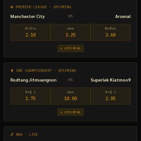
⚽ PREMIER LEAGUE · UPCOMING
Manchester City
Arsenal
VS
เจ้าบ้าน
เสมอ
ทีมเยือน
2.10
3.25
3.60
◷ UPCOMING
🥊 ONE CHAMPIONSHIP · UPCOMING
Rodtang Jitmuangnon
Superlek Kiatmoo9
VS
นักสู้ 1
เสมอ
นักสู้ 2
1.75
18.00
2.05
◷ UPCOMING
🏀 NBA · LIVE