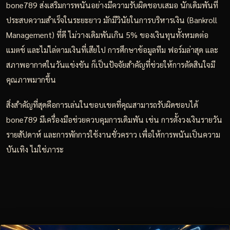
bone789 ส่งเสริมการพนันอย่างมีความรับผิดชอบเสมอ นักเดิมพันที่
ประสบความสำเร็จในระยะยาว มักมีวินัยในการบริหารเงิน (Bankroll
Management) ที่ดี ไม่วางเดิมพันเกิน 5% ของเงินทุนทั้งหมดต่อ
แมตช์ และไม่ไล่ตามเงินที่เสียไป การศึกษาข้อมูลทีม ฟอร์มล่าสุด และ
สภาพอากาศในวันแข่งขัน ก็เป็นปัจจัยสำคัญที่ช่วยให้การตัดสินใจมี
คุณภาพมากขึ้น
สิ่งสำคัญที่สุดคือการเล่นในขอบเขตที่คุณสามารถรับผิดชอบได้
bone789 มีเครื่องมือช่วยควบคุมการเดิมพัน เช่น การตั้งวงเงินรายวัน
รายสัปดาห์ และการพักการใช้งานชั่วคราว เพื่อให้การพนันเป็นความ
บันเทิง ไม่ใช่ภาระ