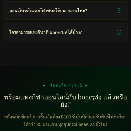
ได้ bone789 มีตลาดการเดิมพันมวยไทยครอบคลุมทั้งมวย
พร้อมสถิติทีมและผลการแข่งขันย้อนหลัง
ราชดำเนิน มวยลุมพินี และ ONE Championship สำหรับ UFC มี
ถอนเงินหลังแทงกีฬาชนะใช้เวลานานไหม?
ทุกรายการทั้ง UFC Fight Night และ UFC Pay-Per-View พร้อม
bone789 ประมวลผลการถอนเงินภายใน 5 นาทีสำหรับช่องทาง
ตลาดพิเศษอย่าง Method of Victory และ Round Betting
TrueMoney Wallet และ PromptPay และภายใน 15 นาที
ใครสามารถแทงกีฬาที่ bone789 ได้บ้าง?
สำหรับการโอนผ่านธนาคาร ไม่มีค่าธรรมเนียมการถอน และไม่มี
บริการแทงกีฬาของ bone789 เปิดให้เฉพาะผู้ที่มีอายุ 20 ปีขึ้นไป
ขั้นต่ำการถอนที่สูงเกินไป
เท่านั้น ตามนโยบายการพนันอย่างมีความรับผิดชอบ ผู้สมัคร
สมาชิกทุกคนต้องยืนยันอายุก่อนเริ่มใช้บริการ เพื่อปกป้อง
เยาวชนและส่งเสริมการพนันอย่างมีสติ
◆ เริ่มต้นได้เลยวันนี้ ◆
พร้อมแทงกีฬาออนไลน์กับ bone789 แล้วหรือ
ยัง?
สมัครสมาชิกฟรี ฝากขั้นต่ำเพียง ฿100 รับโบนัสต้อนรับทันที แทงกีฬา
ได้กว่า 30 ประเภท ทุกอุปกรณ์ ตลอด 24 ชั่วโมง