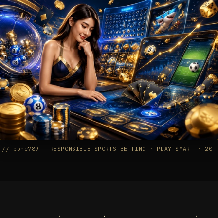
// bone789 — RESPONSIBLE SPORTS BETTING · PLAY SMART · 20+