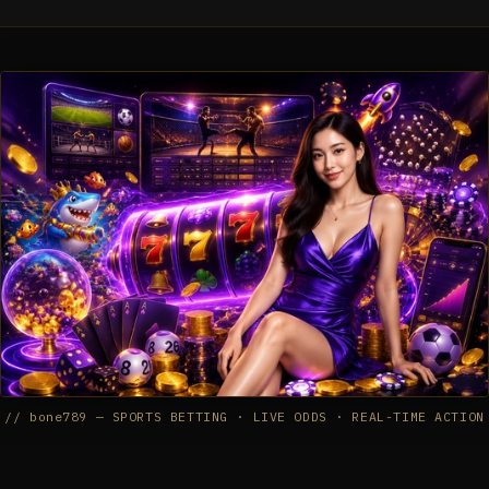
// bone789 — SPORTS BETTING · LIVE ODDS · REAL-TIME ACTION