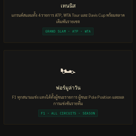
เทนนิส
แกรนด์สแลมทั้ง 4 รายการ ATP, WTA Tour และ Davis Cup พร้อมตลาด
เดิมพันรายเซต
GRAND SLAM · ATP · WTA
🏎️
ฟอร์มูล่าวัน
F1 ทุกสนามแข่ง แทงได้ทั้งผู้ชนะรายการ ผู้ชนะ Pole Position และผล
การแข่งขันรายทีม
F1 · ALL CIRCUITS · SEASON