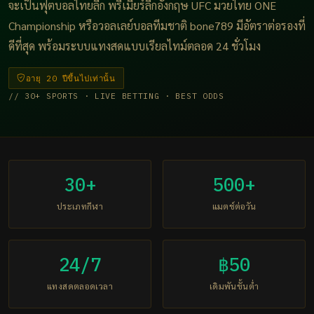
จะเป็นฟุตบอลไทยลีก พรีเมียร์ลีกอังกฤษ UFC มวยไทย ONE
Championship หรือวอลเลย์บอลทีมชาติ bone789 มีอัตราต่อรองที่
ดีที่สุด พร้อมระบบแทงสดแบบเรียลไทม์ตลอด 24 ชั่วโมง
อายุ 20 ปีขึ้นไปเท่านั้น
// 30+ SPORTS · LIVE BETTING · BEST ODDS
30+
500+
ประเภทกีฬา
แมตช์ต่อวัน
24/7
฿50
แทงสดตลอดเวลา
เดิมพันขั้นต่ำ