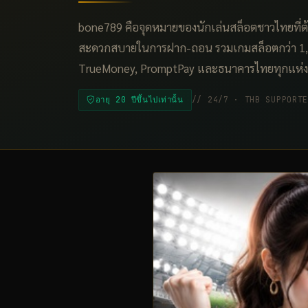
bone789 คือจุดหมายของนักเล่นสล็อตชาวไทยที
สะดวกสบายในการฝาก-ถอน รวมเกมสล็อตกว่า 1,0
TrueMoney, PromptPay และธนาคารไทยทุกแห่ง
อายุ 20 ปีขึ้นไปเท่านั้น
// 24/7 · THB SUPPORTE