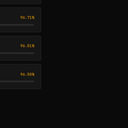
96.71%
96.01%
96.50%