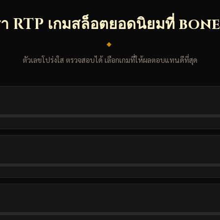
รา RTP เกมสล็อตยอดนิยมที่ bon
◆
ตัวเลขโปร่งใส ตรวจสอบได้ เลือกเกมที่ให้ผลตอบแทนดีที่สุด