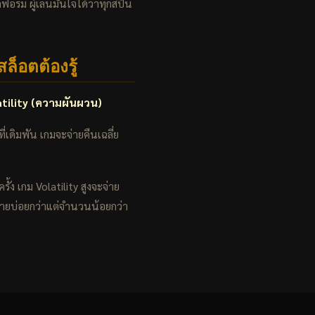
ม ผู้เล่นมั่นใจได้ว่าทุกสปิน
็อตต้องรู้
tility (ความผันผวน)
่เดิมพัน เกมจะจ่ายคืนเฉลี่ย
ง เกม Volatility สูงจะจ่าย
จ่ายบ่อยกว่าแต่จำนวนน้อยกว่า