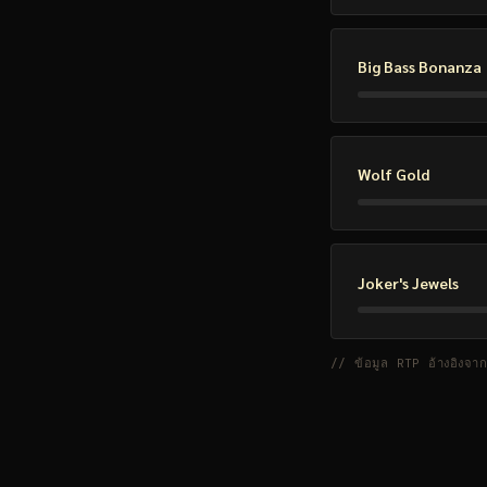
Big Bass Bonanza
Wolf Gold
Joker's Jewels
// ข้อมูล RTP อ้างอิงจากค