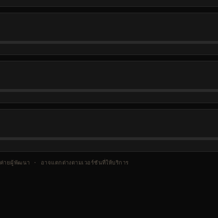
่ายผู้พัฒนา · อาจแตกต่างตามเวอร์ชันที่ให้บริการ