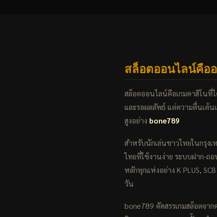
สล็อตออนไลน์คืออ
สล็อตออนไลน์คือเกมคาสิโนที่ได
และรอผลลัพธ์ แต่ความตื่นเต้
สูงอย่าง
bone789
สำหรับนักเล่นชาวไทยในกรุงเทพ
ไทยที่ใช้งานง่าย ระบบฝาก-ถอน
หลักทุกแห่งอย่าง K PLUS, SCB
วัน
bone789 คัดสรรเกมสล็อตจากค่