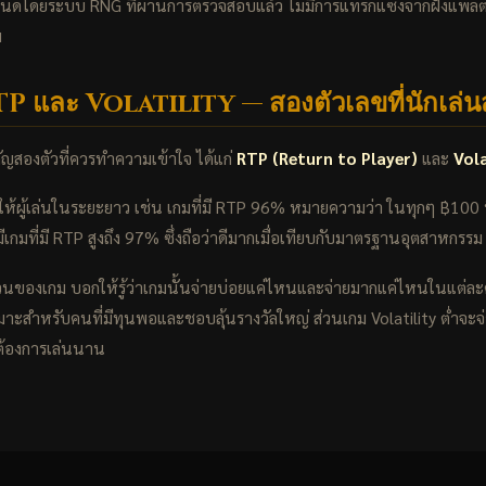
หนดโดยระบบ RNG ที่ผ่านการตรวจสอบแล้ว ไม่มีการแทรกแซงจากฝั่งแพลตฟอร์
ม
TP และ Volatility — สองตัวเลขที่นักเล่นสล
ัญสองตัวที่ควรทำความเข้าใจ ได้แก่
RTP (Return to Player)
และ
Vola
ืนให้ผู้เล่นในระยะยาว เช่น เกมที่มี RTP 96% หมายความว่า ในทุกๆ ฿100 ที
กมที่มี RTP สูงถึง 97% ซึ่งถือว่าดีมากเมื่อเทียบกับมาตรฐานอุตสาหกรรม
นของเกม บอกให้รู้ว่าเกมนั้นจ่ายบ่อยแค่ไหนและจ่ายมากแค่ไหนในแต่ละครั้
เหมาะสำหรับคนที่มีทุนพอและชอบลุ้นรางวัลใหญ่ ส่วนเกม Volatility ต่ำจะ
ต้องการเล่นนาน