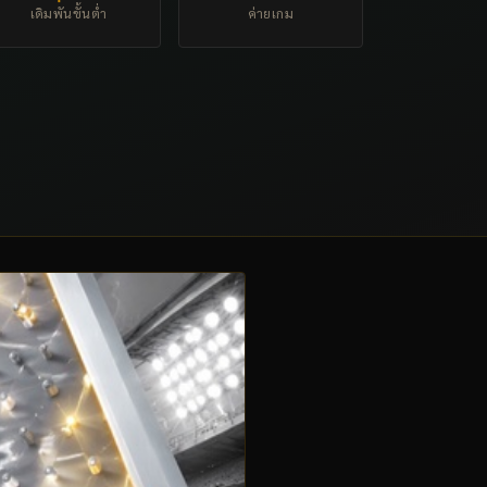
เดิมพันขั้นต่ำ
ค่ายเกม