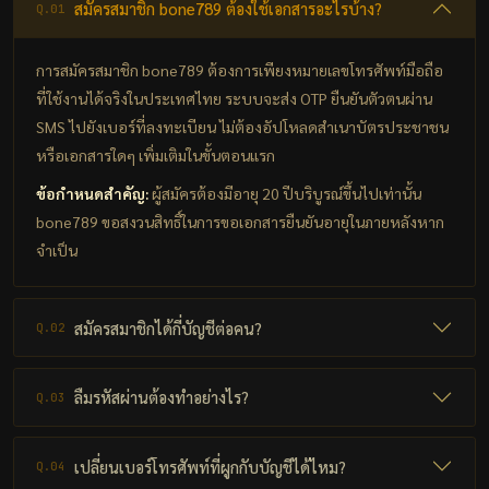
สมัครสมาชิก bone789 ต้องใช้เอกสารอะไรบ้าง?
Q.01
การสมัครสมาชิก bone789 ต้องการเพียงหมายเลขโทรศัพท์มือถือ
ที่ใช้งานได้จริงในประเทศไทย ระบบจะส่ง OTP ยืนยันตัวตนผ่าน
SMS ไปยังเบอร์ที่ลงทะเบียน ไม่ต้องอัปโหลดสำเนาบัตรประชาชน
หรือเอกสารใดๆ เพิ่มเติมในขั้นตอนแรก
ข้อกำหนดสำคัญ:
ผู้สมัครต้องมีอายุ 20 ปีบริบูรณ์ขึ้นไปเท่านั้น
bone789 ขอสงวนสิทธิ์ในการขอเอกสารยืนยันอายุในภายหลังหาก
จำเป็น
สมัครสมาชิกได้กี่บัญชีต่อคน?
Q.02
ลืมรหัสผ่านต้องทำอย่างไร?
Q.03
เปลี่ยนเบอร์โทรศัพท์ที่ผูกกับบัญชีได้ไหม?
Q.04