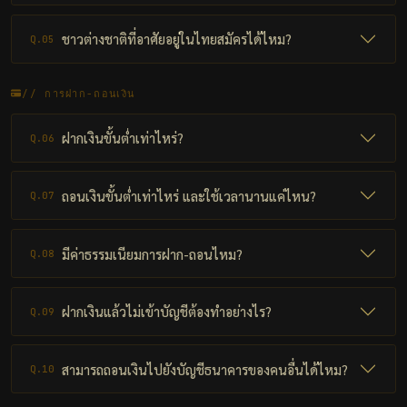
ชาวต่างชาติที่อาศัยอยู่ในไทยสมัครได้ไหม?
Q.05
// การฝาก-ถอนเงิน
ฝากเงินขั้นต่ำเท่าไหร่?
Q.06
ถอนเงินขั้นต่ำเท่าไหร่ และใช้เวลานานแค่ไหน?
Q.07
มีค่าธรรมเนียมการฝาก-ถอนไหม?
Q.08
ฝากเงินแล้วไม่เข้าบัญชีต้องทำอย่างไร?
Q.09
สามารถถอนเงินไปยังบัญชีธนาคารของคนอื่นได้ไหม?
Q.10