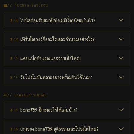
// โบนัสและโปรโมชัน
โบนัสต้อนรับสมาชิกใหม่มีเงื่อนไขอย่างไร?
Q.11
เทิร์นโอเวอร์คืออะไร และคำนวณอย่างไร?
Q.12
แคชแบ็กคำนวณและจ่ายเมื่อไหร่?
Q.13
รับโปรโมชันหลายอย่างพร้อมกันได้ไหม?
Q.14
// เกมและการเดิมพัน
bone789 มีเกมอะไรให้เล่นบ้าง?
Q.15
เกมของ bone789 ยุติธรรมและโปร่งใสไหม?
Q.16