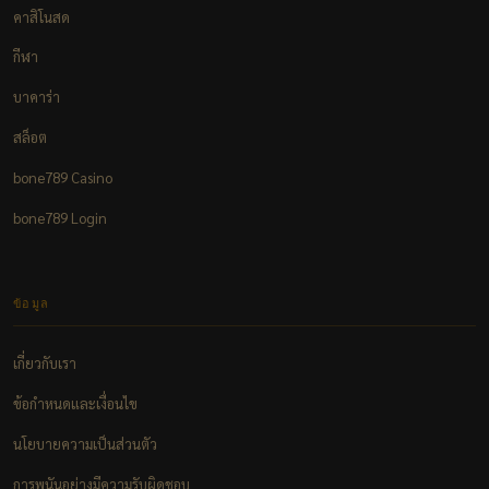
คาสิโนสด
กีฬา
บาคาร่า
สล็อต
bone789 Casino
bone789 Login
ข้อมูล
เกี่ยวกับเรา
ข้อกำหนดและเงื่อนไข
นโยบายความเป็นส่วนตัว
การพนันอย่างมีความรับผิดชอบ