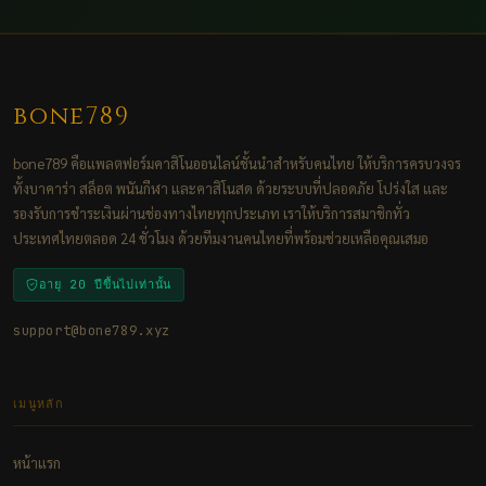
bone789
bone789 คือแพลตฟอร์มคาสิโนออนไลน์ชั้นนำสำหรับคนไทย ให้บริการครบวงจร
ทั้งบาคาร่า สล็อต พนันกีฬา และคาสิโนสด ด้วยระบบที่ปลอดภัย โปร่งใส และ
รองรับการชำระเงินผ่านช่องทางไทยทุกประเภท เราให้บริการสมาชิกทั่ว
ประเทศไทยตลอด 24 ชั่วโมง ด้วยทีมงานคนไทยที่พร้อมช่วยเหลือคุณเสมอ
อายุ 20 ปีขึ้นไปเท่านั้น
support@bone789.xyz
เมนูหลัก
หน้าแรก