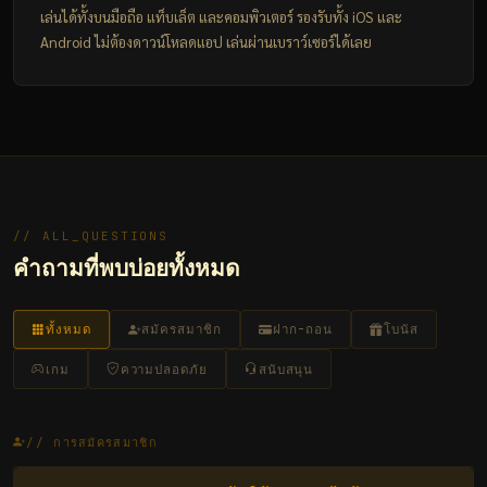
เล่นได้ทั้งบนมือถือ แท็บเล็ต และคอมพิวเตอร์ รองรับทั้ง iOS และ
Android ไม่ต้องดาวน์โหลดแอป เล่นผ่านเบราว์เซอร์ได้เลย
// ALL_QUESTIONS
คำถามที่พบบ่อยทั้งหมด
ทั้งหมด
สมัครสมาชิก
ฝาก-ถอน
โบนัส
เกม
ความปลอดภัย
สนับสนุน
// การสมัครสมาชิก