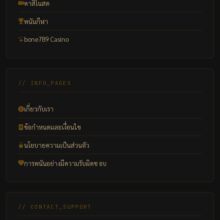
คาสิโนสด
พนันกีฬา
bone789 Casino
// INFO_PAGES
เกี่ยวกับเรา
ข้อกำหนดและเงื่อนไข
นโยบายความเป็นส่วนตัว
การพนันอย่างมีความรับผิดช อบ
// CONTACT_SUPPORT