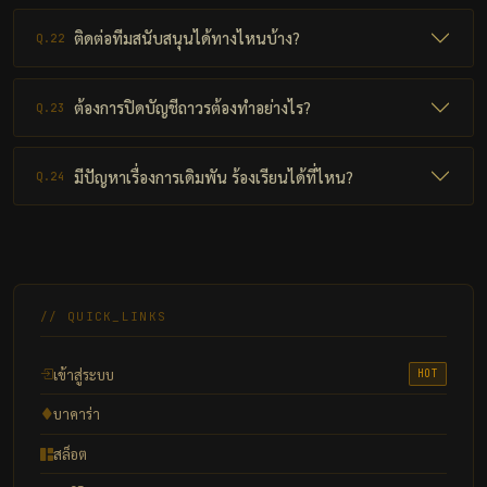
ติดต่อทีมสนับสนุนได้ทางไหนบ้าง?
Q.22
ต้องการปิดบัญชีถาวรต้องทำอย่างไร?
Q.23
มีปัญหาเรื่องการเดิมพัน ร้องเรียนได้ที่ไหน?
Q.24
// QUICK_LINKS
เข้าสู่ระบบ
HOT
บาคาร่า
สล็อต